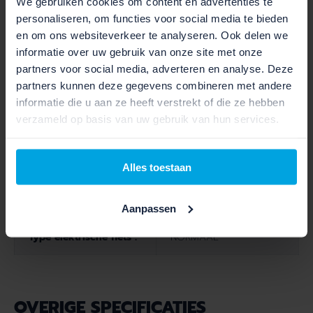
Type versnelling :
Heavy Duty manual
We gebruiken cookies om content en advertenties te
personaliseren, om functies voor social media te bieden
Type shifters :
Twist Pro - Manual
en om ons websiteverkeer te analyseren. Ook delen we
informatie over uw gebruik van onze site met onze
partners voor social media, adverteren en analyse. Deze
Verlichting voor :
Light Hammer 80
partners kunnen deze gegevens combineren met andere
informatie die u aan ze heeft verstrekt of die ze hebben
Verlichting achter :
Pimento
verzameld op basis van uw gebruik van hun services.
Alles toestaan
MOTOR SPECIFICATIES
Display :
BOSCH LCD-DISPLAY
Aanpassen
Type elektrische fiets :
NORMAAL
OVERIGE SPECIFICATIES