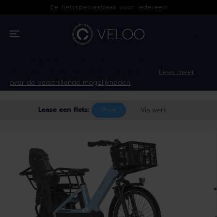
OVERSLAAN
De fietsspeciaalzaak voor iedereen!
NAAR INHOUD
Hoe wil jij je fiets leasen?
Maak hieronder een keuze en zie
direct de maandelijkse kosten* per fiets.
Lees meer
over de verschillende mogelijkheden
Lease een fiets:
Privé
Via werk
GA NAAR
PRODUCTINFOR
MATIE