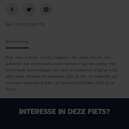
e
e
i
n
d
v
v
o
Ref.: 8717231000779
o
o
o
r
r
C
Beschrijving
C
a
a
b
Kids naar school, boodschappen, die extra tas en een
b
b
pakketje dat opgehaald moet worden? op de cabby, met
b
y
verlengde achterdrager en veel accessoires, krijg je écht
y
C
alles mee. fietsen en parkeren doe je net zo makkelijk als
C
3
met een gewone e-bike. zo beweeg jij lekker door jouw
3
8
leven.
8
0
0
D
D
a
a
m
INTERESSE IN DEZE FIETS?
m
e
e
s
Wil je meer weten of een proefrit plannen? Laat je
s
D