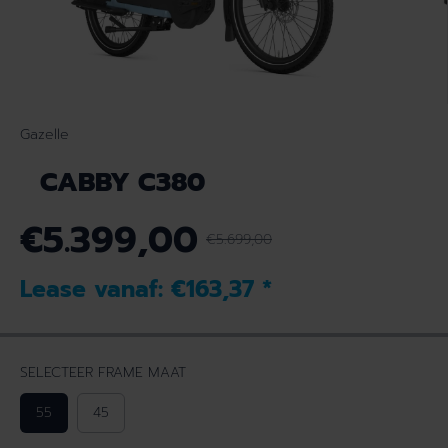
Gazelle
CABBY C380
€5.399,00
€5.699,00
N
V
O
E
Lease vanaf:
€163,37
*
R
R
M
K
A
O
L
O
SELECTEER FRAME MAAT
E
P
P
P
55
45
R
R
I
I