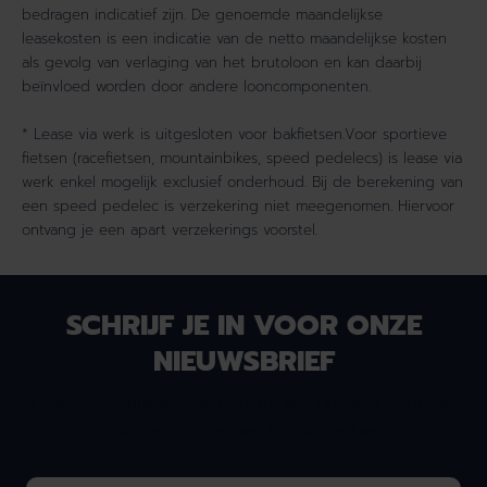
bedragen indicatief zijn. De genoemde maandelijkse
leasekosten is een indicatie van de netto maandelijkse kosten
als gevolg van verlaging van het brutoloon en kan daarbij
beïnvloed worden door andere looncomponenten.
* Lease via werk is uitgesloten voor bakfietsen.Voor sportieve
fietsen (racefietsen, mountainbikes, speed pedelecs) is lease via
werk enkel mogelijk exclusief onderhoud. Bij de berekening van
een speed pedelec is verzekering niet meegenomen. Hiervoor
ontvang je een apart verzekerings voorstel.
SCHRIJF JE IN VOOR ONZE
NIEUWSBRIEF
Laat je e-mailadres achter en we houden je op de
hoogte van nieuws & onze acties!