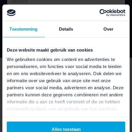
Toestemming
Details
Over
VERZENDEN
Deze website maakt gebruik van cookies
We gebruiken cookies om content en advertenties te
personaliseren, om functies voor social media te bieden
SPECIFICATIES
en om ons websiteverkeer te analyseren. Ook delen we
Lees alle specificaties van deze elektrische fiets van
informatie over uw gebruik van onze site met onze
het merk veloretti.
partners voor social media, adverteren en analyse. Deze
partners kunnen deze gegevens combineren met andere
informatie die u aan ze heeft verstrekt of die ze hebben
verzameld op basis van uw gebruik van hun services.
SCHAKELEN EN VEILIGHEID
Alles toestaan