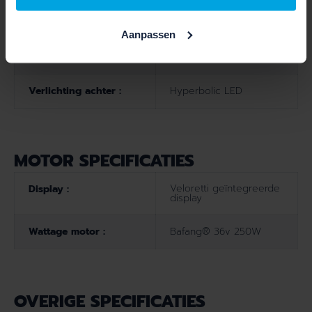
Enviolo AutomatiQ
Aantal versnellingen :
automatische naafloze
versnellingen
Aanpassen
Verlichting voor :
Precision front light LED
Verlichting achter :
Hyperbolic LED
MOTOR SPECIFICATIES
Veloretti geïntegreerde
Display :
display
Wattage motor :
Bafang® 36v 250W
OVERIGE SPECIFICATIES