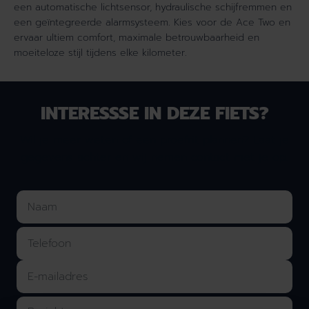
een automatische lichtsensor, hydraulische schijfremmen en
een geïntegreerde alarmsysteem. Kies voor de Ace Two en
ervaar ultiem comfort, maximale betrouwbaarheid en
moeiteloze stijl tijdens elke kilometer.
INTERESSSE IN DEZE FIETS?
Wil je meer weten of een proefrit plannen? Laat je
gegevens achter en wij nemen contact met je op.