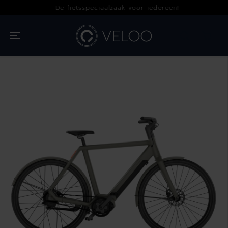
OVERSLAAN
De fietsspeciaalzaak voor iedereen!
NAAR INHOUD
GA NAAR
PRODUCTINFOR
MATIE