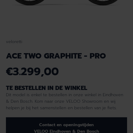
veloretti
ACE TWO GRAPHITE - PRO
€3.299,00
N
O
TE BESTELLEN IN DE WINKEL
R
M
Dit model is enkel te bestellen in onze winkel in Eindhoven
A
& Den Bosch. Kom naar onze VELOO Showroom en wij
L
helpen je bij het samenstellen en bestellen van je fiets.
E
P
Contact en openingstijden
R
VELOO Eindhoven & Den Bosch