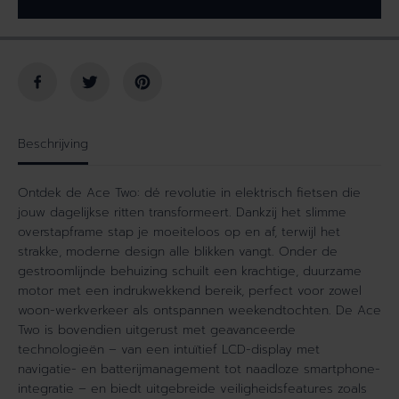
I
J
S
Beschrijving
Ontdek de Ace Two: dé revolutie in elektrisch fietsen die
jouw dagelijkse ritten transformeert. Dankzij het slimme
overstapframe stap je moeiteloos op en af, terwijl het
strakke, moderne design alle blikken vangt. Onder de
gestroomlijnde behuizing schuilt een krachtige, duurzame
motor met een indrukwekkend bereik, perfect voor zowel
woon-werkverkeer als ontspannen weekendtochten. De Ace
Two is bovendien uitgerust met geavanceerde
technologieën – van een intuïtief LCD-display met
navigatie- en batterijmanagement tot naadloze smartphone-
integratie – en biedt uitgebreide veiligheidsfeatures zoals