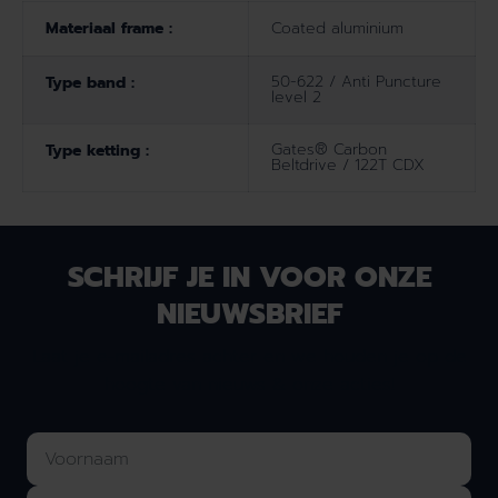
Materiaal frame :
Coated aluminium
50-622 / Anti Puncture
Type band :
level 2
Gates® Carbon
Type ketting :
Beltdrive / 122T CDX
SCHRIJF JE IN VOOR ONZE
NIEUWSBRIEF
Laat je e-mailadres achter en we houden je op de
hoogte van nieuws & onze acties!