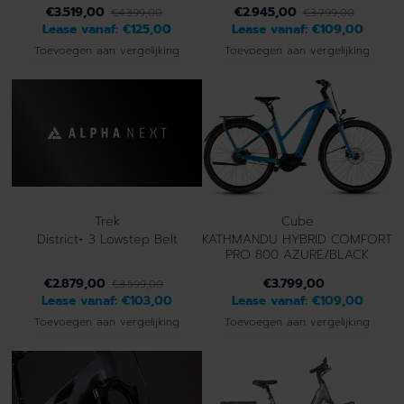
€3.519,00
€2.945,00
€4.399,00
€3.799,00
Lease vanaf:
€125,00
Lease vanaf:
€109,00
Toevoegen aan vergelijking
Toevoegen aan vergelijking
Trek
Cube
District+ 3 Lowstep Belt
KATHMANDU HYBRID COMFORT
PRO 800 AZURE/BLACK
€2.879,00
€3.799,00
€3.599,00
Lease vanaf:
€103,00
Lease vanaf:
€109,00
Toevoegen aan vergelijking
Toevoegen aan vergelijking