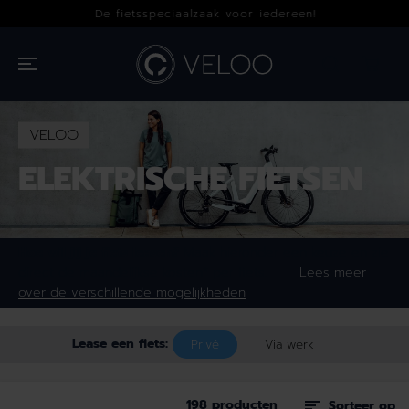
OVERSLAAN
De fietsspeciaalzaak voor iedereen!
NAAR INHOUD
VELOO
ELEKTRISCHE FIETSEN
Hoe wil jij je fiets leasen?
Maak hieronder een keuze en zie
direct de maandelijkse kosten* per fiets.
Lees meer
over de verschillende mogelijkheden
Lease een fiets:
Privé
Via werk
198
producten
Sorteer op