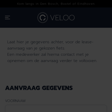
OVERSLAAN
en Bosch, Boxtel of Eindhoven
De fietsspeciaalz
NAAR INHOUD
Laat hier je gegevens achter, voor de lease-
aanvraag van je gekozen fiets.
Een medewerker zal hierna contact met je
opnemen om de aanvraag verder te voltooien.
AANVRAAG GEGEVENS
VOORNAAM