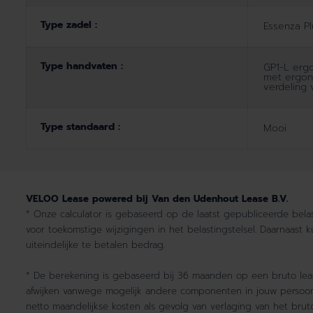
Type zadel :
Essenza Pl
Type handvaten :
GP1-L ergo
met ergon
verdeling
Type standaard :
Mooi
VELOO Lease powered bij Van den Udenhout Lease B.V.
* Onze calculator is gebaseerd op de laatst gepubliceerde belast
voor toekomstige wijzigingen in het belastingstelsel. Daarnaast 
uiteindelijke te betalen bedrag.
* De berekening is gebaseerd bij 36 maanden op een bruto lease
afwijken vanwege mogelijk andere componenten in jouw persoonli
netto maandelijkse kosten als gevolg van verlaging van het br