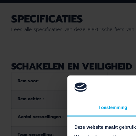
SPECIFICATIES
Lees alle specificaties van deze elektrische fiets van
SCHAKELEN EN VEILIGHEID
Rem voor:
MT420
Rem achter :
MT420
Toestemming
Aantal versnellingen :
1
Deze website maakt gebruik
Type versnelling :
Trekking 