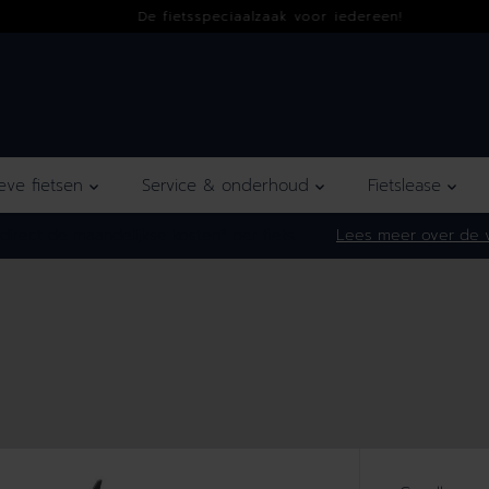
De fietsspeciaalzaak voor iedereen!
ieve fietsen
Service & onderhoud
Fietslease
irect de maandelijkse kosten* per fiets.
Lees meer over de v