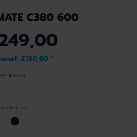
MATE C380 600
.249,00
vanaf:
€150,60
*
 FRAME MAAT
 HOEVEELHEID
H
o
e