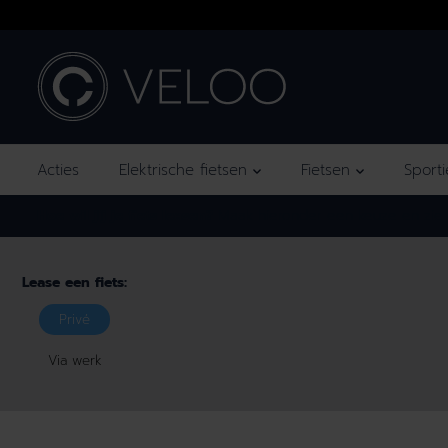
OVERSLAAN
NAAR INHOUD
Acties
Elektrische fietsen
Fietsen
Sport
Hoe wil jij je fiets leasen?
Maak hieronder een keuze en zie d
Lease een fiets:
Privé
Via werk
GA NAAR
PRODUCTINFORM
ATIE