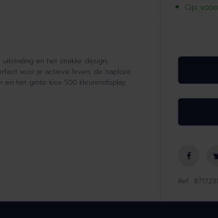
Op voor
m
i
n
d
e
r
uitstraling en het strakke design,
h
fect voor je actieve leven. de traploze
o
r en het grote kiox 500 kleurendisplay,
e
v
e
e
l
h
e
i
d
Ref.: 87172
v
o
o
r