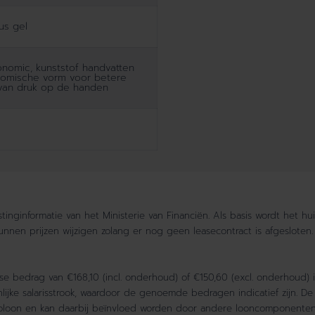
us gel
nomic, kunststof handvatten
omische vorm voor betere
 van druk op de handen
inginformatie van het Ministerie van Financiën. Als basis wordt het hu
kunnen prijzen wijzigen zolang er nog geen leasecontract is afgesloten.
 bedrag van €168,10 (incl. onderhoud) of €150,60 (excl. onderhoud) 
jke salarisstrook, waardoor de genoemde bedragen indicatief zijn. De
utoloon en kan daarbij beïnvloed worden door andere looncomponenten