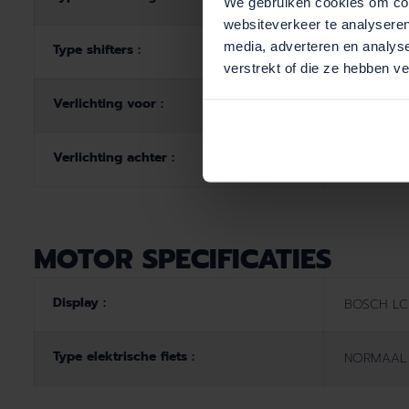
We gebruiken cookies om cont
websiteverkeer te analyseren
media, adverteren en analys
Type shifters :
Twist Pure
verstrekt of die ze hebben v
Verlichting voor :
MR10
Verlichting achter :
Commuter
MOTOR SPECIFICATIES
Display :
BOSCH LC
Type elektrische fiets :
NORMAAL