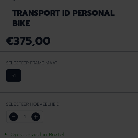
TRANSPORT ID PERSONAL
BIKE
€375,00
N
O
R
SELECTEER FRAME MAAT
M
A
51
L
E
P
R
SELECTEER HOEVEELHEID
I
J
S
V
H
e
o
r
e
Op voorraad in Boxtel