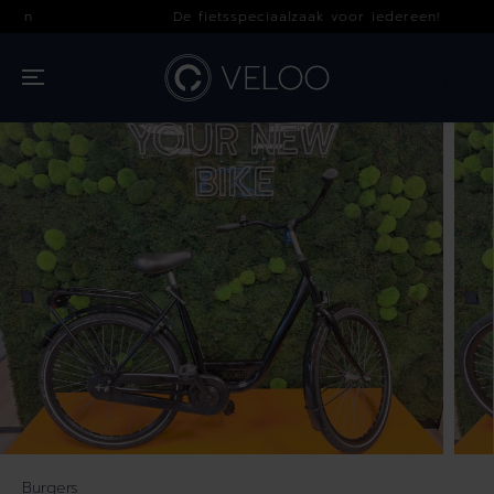
OVERSLAAN
De fietsspeciaalzaak voor iedereen!
NAAR INHOUD
GA NAAR
PRODUCTINFOR
MATIE
Burgers