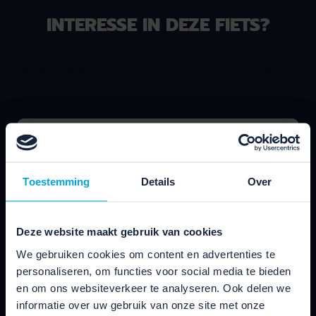
r
a
INTERESSE IN DEZE FIETS?
a
n
n
s
Wil je meer weten of een proefrit plannen? Laat je
s
p
gegevens achter en wij nemen contact met je op.
p
o
o
r
r
t
LOCATIE
t
I
I
D
D
P
P
E
E
R
Toestemming
Details
Over
R
S
S
O
O
N
Deze website maakt gebruik van cookies
N
A
A
L
We gebruiken cookies om content en advertenties te
L
B
personaliseren, om functies voor social media te bieden
B
I
en om ons websiteverkeer te analyseren. Ook delen we
I
K
informatie over uw gebruik van onze site met onze
K
E