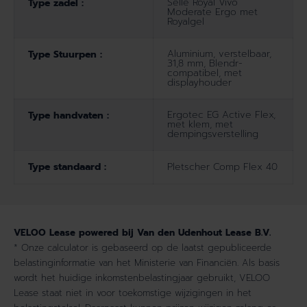
Selle Royal Vivo
Type zadel :
Moderate Ergo met
Royalgel
Aluminium, verstelbaar,
Type Stuurpen :
31,8 mm, Blendr-
compatibel, met
displayhouder
Ergotec EG Active Flex,
Type handvaten :
met klem, met
dempingsverstelling
Type standaard :
Pletscher Comp Flex 40
VELOO Lease powered bij Van den Udenhout Lease B.V.
* Onze calculator is gebaseerd op de laatst gepubliceerde
belastinginformatie van het Ministerie van Financiën. Als basis
wordt het huidige inkomstenbelastingjaar gebruikt, VELOO
Lease staat niet in voor toekomstige wijzigingen in het