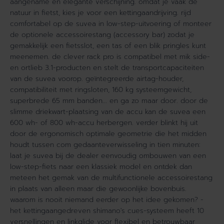
aangename en elegante verschijning. omdat je vaak de
0
W
natuur in fietst, kies je voor een kettingaandrijving. rijd
W
h
comfortabel op de suvea in low-step-uitvoering of monteer
h
)
de optionele accessoirestang (accessory bar) zodat je
)
D
gemakkelijk een fietsslot, een tas of een blik pringles kunt
D
a
meenemen. de clever rack pro is compatibel met mik side-
a
m
en ortlieb 3.1-producten en stelt de transportcapaciteiten
m
e
van de suvea voorop. geïntegreerde airtag-houder,
e
s
compatibiliteit met ringsloten, 160 kg systeemgewicht,
s
H
superbrede 65 mm banden... en ga zo maar door. door de
H
E
slimme driekwart-plaatsing van de accu kan de suvea een
E
U
600 wh- of 800 wh-accu herbergen. verder blinkt hij uit
U
G
door de ergonomisch optimale geometrie die het midden
G
R
houdt tussen com gedaanteverwisseling in tien minuten:
R
Ü
laat je suvea bij de dealer eenvoudig ombouwen van een
Ü
N
N
low-step-fiets naar een klassiek model en ontdek dan
meteen het gemak van de multifunctionele accessoirestang
in plaats van alleen maar die gewoonlijke bovenbuis.
waarom is nooit niemand eerder op het idee gekomen? -
het kettingaangedreven shimano's cues-systeem heeft 10
versnellingen en linkglide voor flexibel en betrouwbaar