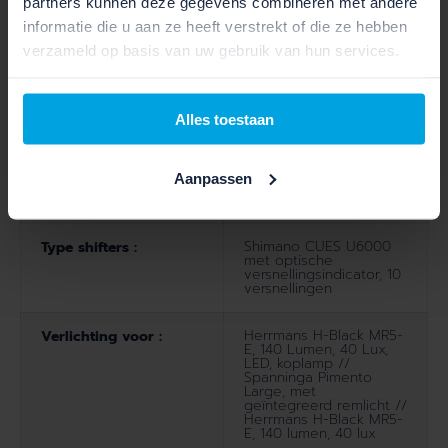
schijfrem met 4 zui
partners kunnen deze gegevens combineren met andere
informatie die u aan ze heeft verstrekt of die ze hebben
Hydraulische 4-zuiger
Rem achter :
verzameld op basis van uw gebruik van hun services.
schijfrem, Magura MT
Thirty // Hydraulische
schijfrem met 4 zui
Alles toestaan
Aantal versnellingen :
1
Aanpassen
Shimano CUES U6000
Type versnelling :
GS
Shimano CUES U6000
Type shifters :
met optische
versnellingsindicator, 10
versnellingen
Herrmans H-Black MR5-
Verlichting voor :
E, 140 Lumen, 40 Lux,
LED, koplamp //
Spanninga Pimento
Large, met
geïntegreerd remlicht //
Herrmans H-Black MR5-
E, 140 lumen, 40 lux