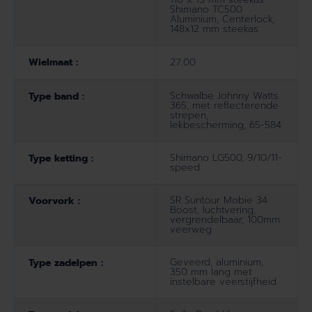
Shimano TC500
Aluminium, Centerlock,
148x12 mm steekas
Wielmaat :
27.00
Schwalbe Johnny Watts
Type band :
365, met reflecterende
strepen,
lekbescherming, 65-584
Shimano LG500, 9/10/11-
Type ketting :
speed
SR Suntour Mobie 34
Voorvork :
Boost, luchtvering,
vergrendelbaar, 100mm
veerweg
Geveerd, aluminium,
Type zadelpen :
350 mm lang met
instelbare veerstijfheid