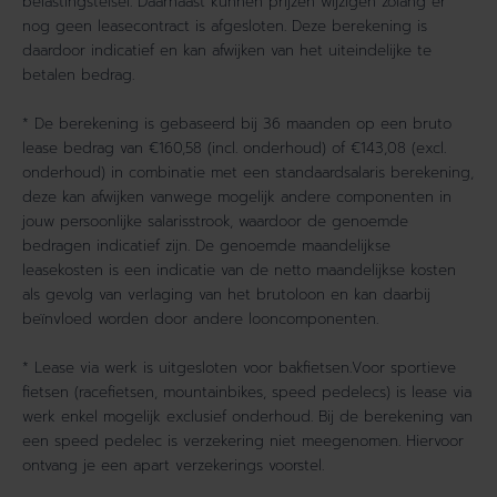
belastingstelsel. Daarnaast kunnen prijzen wijzigen zolang er
nog geen leasecontract is afgesloten. Deze berekening is
daardoor indicatief en kan afwijken van het uiteindelijke te
betalen bedrag.
* De berekening is gebaseerd bij 36 maanden op een bruto
lease bedrag van €160,58 (incl. onderhoud) of €143,08 (excl.
onderhoud) in combinatie met een standaardsalaris berekening,
deze kan afwijken vanwege mogelijk andere componenten in
jouw persoonlijke salarisstrook, waardoor de genoemde
bedragen indicatief zijn. De genoemde maandelijkse
leasekosten is een indicatie van de netto maandelijkse kosten
als gevolg van verlaging van het brutoloon en kan daarbij
beïnvloed worden door andere looncomponenten.
* Lease via werk is uitgesloten voor bakfietsen.Voor sportieve
fietsen (racefietsen, mountainbikes, speed pedelecs) is lease via
werk enkel mogelijk exclusief onderhoud. Bij de berekening van
een speed pedelec is verzekering niet meegenomen. Hiervoor
ontvang je een apart verzekerings voorstel.