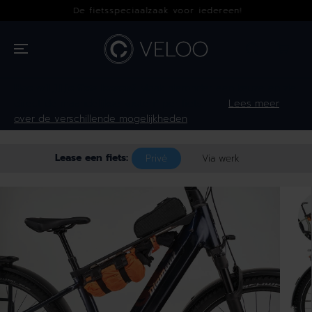
OVERSLAAN
De fietsspeciaalzaak voor iedereen!
NAAR INHOUD
Hoe wil jij je fiets leasen?
Maak hieronder een keuze en zie
direct de maandelijkse kosten* per fiets.
Lees meer
over de verschillende mogelijkheden
Lease een fiets:
Privé
Via werk
GA NAAR
PRODUCTINFOR
MATIE