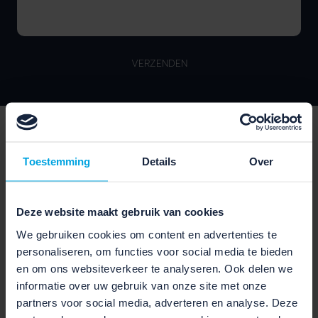
VERZENDEN
SPECIFICATIES
Lees alle specificaties van deze elektrische fiets van
Toestemming
Details
Over
het merk Diamant.
Deze website maakt gebruik van cookies
We gebruiken cookies om content en advertenties te
personaliseren, om functies voor social media te bieden
SCHAKELEN EN VEILIGHEID
en om ons websiteverkeer te analyseren. Ook delen we
informatie over uw gebruik van onze site met onze
Hydraulische 4-zuiger
Rem voor:
schijfrem, Magura MT
partners voor social media, adverteren en analyse. Deze
Thirty // Hydraulische