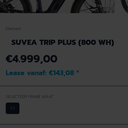
Diamant
SUVEA TRIP PLUS (800 WH)
€4.999,00
N
O
Lease vanaf:
€143,08
*
R
M
A
L
SELECTEER FRAME MAAT
E
P
53
R
I
J