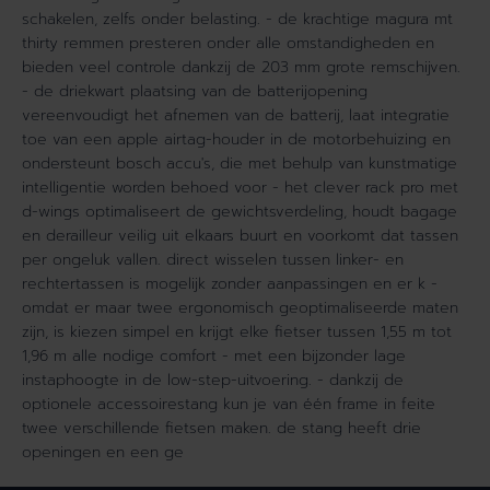
schakelen, zelfs onder belasting. - de krachtige magura mt
thirty remmen presteren onder alle omstandigheden en
bieden veel controle dankzij de 203 mm grote remschijven.
- de driekwart plaatsing van de batterijopening
vereenvoudigt het afnemen van de batterij, laat integratie
toe van een apple airtag-houder in de motorbehuizing en
ondersteunt bosch accu's, die met behulp van kunstmatige
intelligentie worden behoed voor - het clever rack pro met
d-wings optimaliseert de gewichtsverdeling, houdt bagage
en derailleur veilig uit elkaars buurt en voorkomt dat tassen
per ongeluk vallen. direct wisselen tussen linker- en
rechtertassen is mogelijk zonder aanpassingen en er k -
omdat er maar twee ergonomisch geoptimaliseerde maten
zijn, is kiezen simpel en krijgt elke fietser tussen 1,55 m tot
1,96 m alle nodige comfort - met een bijzonder lage
instaphoogte in de low-step-uitvoering. - dankzij de
optionele accessoirestang kun je van één frame in feite
twee verschillende fietsen maken. de stang heeft drie
openingen en een ge