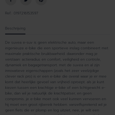
i
n
d
v
v
o
Ref.: 0197216153597
o
o
o
r
r
S
Beschrijving
S
u
u
v
De suvea e-suv is geen elektrische auto, maar een
v
e
ingenieuze e-bike die een sportieve inslag combineert met
e
a
maximale praktische bruikbaarheid. daaronder mag je
a
T
verstaan: actieradius en comfort, veiligheid en controle,
T
r
dynamiek en bagagetransport. met de suvea en al zijn
r
i
innovatieve eigenschappen (zoals het zeer veelzijdige
i
p
clever rack pro) is er een e-bike die overal waar je er mee
p
P
P
l
komt dat heerlijke gevoel van vrijheid oproept. als je kunt
l
u
kiezen tussen een krachtige e-bike of een lichtgewicht e-
u
s
bike, dan wil je natuurlijk de krachtpatser, en geen
s
(
compromis. je e-bike moet ook veel kunnen vervoeren en
(
8
hij moet een groot rijbereik hebben. vanzelfsprekend wil je
8
0
geen fiets die er plomp en log uitziet, nee, je wilt een
0
0