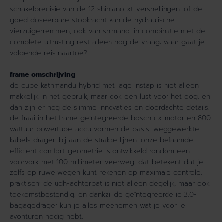
R
I
schakelprecisie van de 12 shimano xt-versnellingen. of de
I
D
goed doseerbare stopkracht van de hydraulische
D
P
vierzuigerremmen, ook van shimano. in combinatie met de
P
R
complete uitrusting rest alleen nog de vraag: waar gaat je
R
O
volgende reis naartoe?
O
8
8
0
frame omschrijving
0
0
de cube kathmandu hybrid met lage instap is niet alleen
0
C
makkelijk in het gebruik, maar ook een lust voor het oog. en
C
O
dan zijn er nog de slimme innovaties en doordachte details.
O
A
de fraai in het frame geïntegreerde bosch cx-motor en 800
A
L
wattuur powertube-accu vormen de basis. weggewerkte
L
/
kabels dragen bij aan de strakke lijnen. onze befaamde
/
B
efficient comfort-geometrie is ontwikkeld rondom een
B
L
voorvork met 100 millimeter veerweg. dat betekent dat je
L
A
zelfs op ruwe wegen kunt rekenen op maximale controle.
A
C
praktisch: de udh-achterpat is niet alleen degelijk, maar ook
C
K
toekomstbestendig. en dankzij de geïntegreerde ic 3.0-
K
L
L
a
bagagedrager kun je alles meenemen wat je voor je
a
g
avonturen nodig hebt.