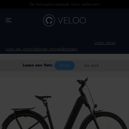
OVERSLAAN
De fietsspeciaalzaak voor iedereen!
NAAR INHOUD
Hoe wil jij je fiets leasen?
Maak hieronder een keuze en zie
direct de maandelijkse kosten* per fiets.
Lees meer
over de verschillende mogelijkheden
Lease een fiets:
Privé
Via werk
GA NAAR
PRODUCTINFOR
MATIE