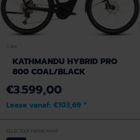
Cube
KATHMANDU HYBRID PRO
800 COAL/BLACK
€3.599,00
N
O
Lease vanaf:
€103,69
*
R
M
A
L
SELECTEER FRAME MAAT
E