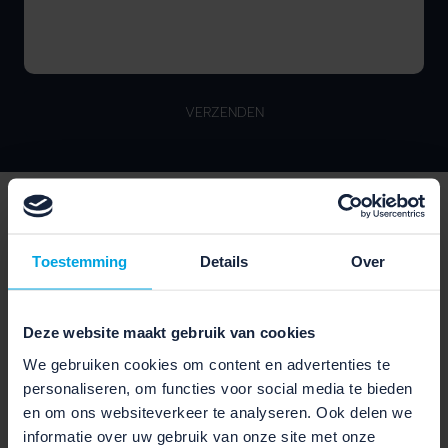
VERZENDEN
SPECIFICATIES
Lees alle specificaties van deze elektrische fiets van
Toestemming
Details
Over
het merk Cube.
Deze website maakt gebruik van cookies
We gebruiken cookies om content en advertenties te
SCHAKELEN EN VEILIGHEID
personaliseren, om functies voor social media te bieden
en om ons websiteverkeer te analyseren. Ook delen we
BR-MT420, Hydr. Disc
Rem voor:
informatie over uw gebruik van onze site met onze
Brake (180)