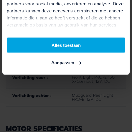
partners voor social media, adverteren en analyse. Deze
partners kunnen deze gegevens combineren met andere
BR-MT420, Hydr. Disc
Rem achter :
Brake (180)
informatie die u aan ze heeft verstrekt of die ze hebben
verzameld op basis van uw gebruik van hun services.
Aantal versnellingen :
12
Type versnelling :
XT
Alles toestaan
Deore SL-M6100-IR,
Type shifters :
Aanpassen
Direct Attach
Front Light PRO-E 150
Verlichting voor :
X-Connect, 12V, DC
Mudguard Rear Light
Verlichting achter :
PRO-E, 12V, DC
MOTOR SPECIFICATIES