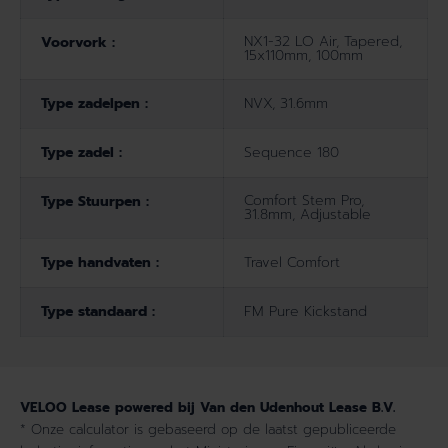
NX1-32 LO Air, Tapered,
Voorvork :
15x110mm, 100mm
Type zadelpen :
NVX, 31.6mm
Type zadel :
Sequence 180
Comfort Stem Pro,
Type Stuurpen :
31.8mm, Adjustable
Type handvaten :
Travel Comfort
Type standaard :
FM Pure Kickstand
VELOO Lease powered bij Van den Udenhout Lease B.V.
* Onze calculator is gebaseerd op de laatst gepubliceerde