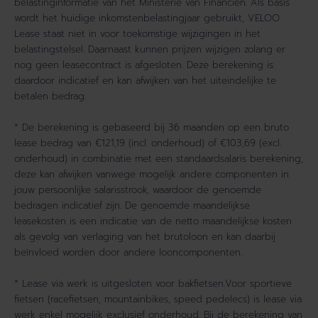
belastinginformatie van het Ministerie van Financiën. Als basis
wordt het huidige inkomstenbelastingjaar gebruikt, VELOO
Lease staat niet in voor toekomstige wijzigingen in het
belastingstelsel. Daarnaast kunnen prijzen wijzigen zolang er
nog geen leasecontract is afgesloten. Deze berekening is
daardoor indicatief en kan afwijken van het uiteindelijke te
betalen bedrag.
* De berekening is gebaseerd bij 36 maanden op een bruto
lease bedrag van €121,19 (incl. onderhoud) of €103,69 (excl.
onderhoud) in combinatie met een standaardsalaris berekening,
deze kan afwijken vanwege mogelijk andere componenten in
jouw persoonlijke salarisstrook, waardoor de genoemde
bedragen indicatief zijn. De genoemde maandelijkse
leasekosten is een indicatie van de netto maandelijkse kosten
als gevolg van verlaging van het brutoloon en kan daarbij
beïnvloed worden door andere looncomponenten.
* Lease via werk is uitgesloten voor bakfietsen.Voor sportieve
fietsen (racefietsen, mountainbikes, speed pedelecs) is lease via
werk enkel mogelijk exclusief onderhoud. Bij de berekening van