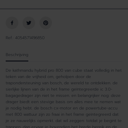
e
h
l
o
h
g
e
e
i
n
d
v
v
o
Ref.: 4054571496850
o
o
o
r
r
K
Beschrijving
K
A
A
T
De kathmandu hybrid pro 800 van cube staat volledig in het
T
H
teken van de vrijheid om, geholpen door de
H
M
trapondersteuning van bosch, de wereld te ontdekken. de
M
A
sierlijke lijnen van de in het frame geïntegreerde ic 3.0-
A
N
bagagedrager zijn niet te missen. en belangrijker nog: deze
N
D
drager biedt een stevige basis om alles mee te nemen wat
D
U
je nodig hebt. de bosch cx-motor en de powertube-accu
U
H
H
Y
met 800 wattuur zijn zo fraai in het frame geïntegreerd dat
Y
B
je ze nauwelijks opmerkt. dat wil zeggen: totdat je begint te
B
R
trappen. dan ervaar je bovendien het brede bereik en de