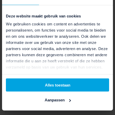
n
g
SPECIFICATIES
g
s
s
G
Lees alle specificaties van deze elektrische fiets van
Deze website maakt gebruik van cookies
G
l
het merk Kalkhoff.
We gebruiken cookies om content en advertenties te
l
o
o
s
personaliseren, om functies voor social media te bieden
s
s
en om ons websiteverkeer te analyseren. Ook delen we
s
y
informatie over uw gebruik van onze site met onze
y
partners voor social media, adverteren en analyse. Deze
SCHAKELEN EN VEILIGHEID
partners kunnen deze gegevens combineren met andere
informatie die u aan ze heeft verstrekt of die ze hebben
Hydr. Schijfremmen
Rem voor:
180/180
verzameld op basis van uw gebruik van hun services.
Hydr. Schijfremmen
Rem achter :
180/180
Alles toestaan
Aantal versnellingen :
99
Aanpassen
Type versnelling :
Trekking Automatiq