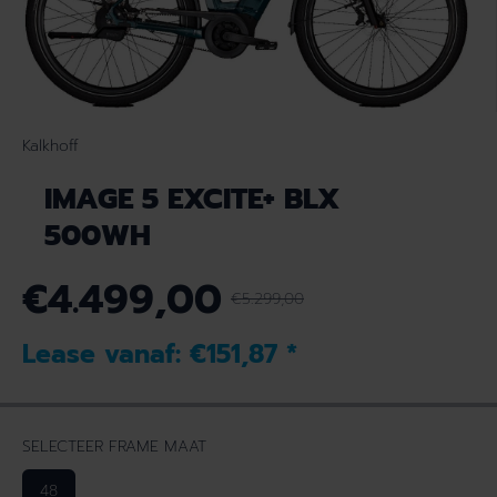
Kalkhoff
IMAGE 5 EXCITE+ BLX
500WH
€4.499,00
€5.299,00
N
V
O
E
Lease vanaf:
€151,87
*
R
R
M
K
A
O
L
O
SELECTEER FRAME MAAT
E
P
P
P
48
R