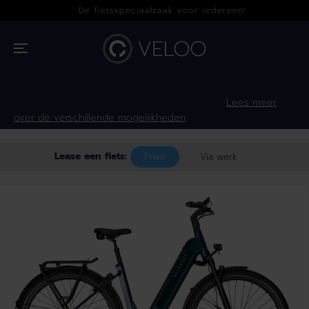
OVERSLAAN
De fietsspeciaalzaak voor iedereen!
NAAR INHOUD
Hoe wil jij je fiets leasen?
Maak hieronder een keuze en zie
direct de maandelijkse kosten* per fiets.
Lees meer
over de verschillende mogelijkheden
Lease een fiets:
Privé
Via werk
GA NAAR
PRODUCTINFOR
MATIE