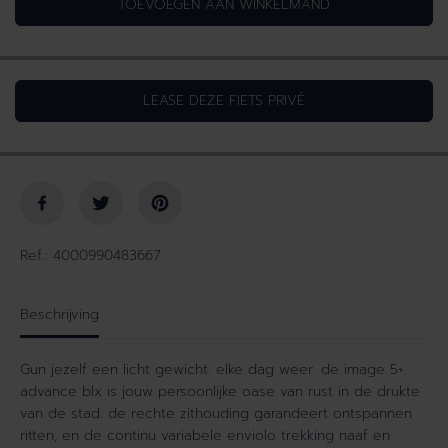
TOEVOEGEN AAN WINKELMAND
h
i
o
d
e
v
v
e
LEASE DEZE FIETS PRIVÉ
e
r
e
h
l
o
h
g
e
e
i
n
d
v
v
o
Ref.: 4000990483667
o
o
o
r
r
I
Beschrijving
I
M
M
A
Gun jezelf een licht gewicht. elke dag weer. de image 5+
A
G
advance blx is jouw persoonlijke oase van rust in de drukte
G
E
van de stad. de rechte zithouding garandeert ontspannen
E
5
ritten, en de continu variabele enviolo trekking naaf en
5
+