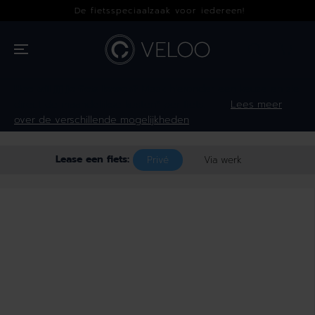
OVERSLAAN
De fietsspeciaalzaak voor iedereen!
NAAR INHOUD
Hoe wil jij je fiets leasen?
Maak hieronder een keuze en zie
direct de maandelijkse kosten* per fiets.
Lees meer
over de verschillende mogelijkheden
Lease een fiets:
Privé
Via werk
GA NAAR
PRODUCTINFOR
MATIE