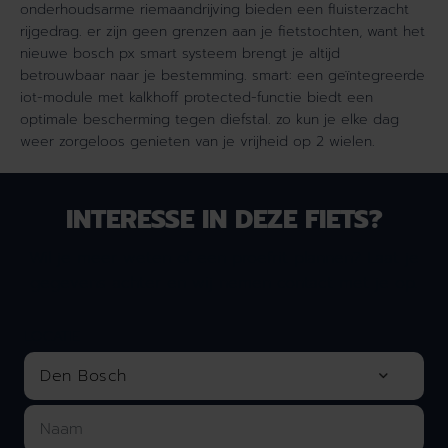
onderhoudsarme riemaandrijving bieden een fluisterzacht
+
A
rijgedrag. er zijn geen grenzen aan je fietstochten, want het
A
D
nieuwe bosch px smart systeem brengt je altijd
D
V
V
A
betrouwbaar naar je bestemming. smart: een geïntegreerde
A
N
iot-module met kalkhoff protected-functie biedt een
N
C
optimale bescherming tegen diefstal. zo kun je elke dag
C
E
weer zorgeloos genieten van je vrijheid op 2 wielen.
E
B
B
L
L
X
INTERESSE IN DEZE FIETS?
X
H
H
e
Wil je meer weten of een proefrit plannen? Laat je
e
r
gegevens achter en wij nemen contact met je op.
r
e
e
n
n
J
LOCATIE
J
e
e
t
t
g
g
r
r
e