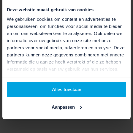
Deze website maakt gebruik van cookies
We gebruiken cookies om content en advertenties te
SCHAKELEN EN VEILIGHEID
personaliseren, om functies voor social media te bieden
en om ons websiteverkeer te analyseren. Ook delen we
Rem voor:
T535
informatie over uw gebruik van onze site met onze
partners voor social media, adverteren en analyse. Deze
Rem achter :
T535
partners kunnen deze gegevens combineren met andere
informatie die u aan ze heeft verstrekt of die ze hebben
Type versnelling :
Trekking Manual
verzameld op basis van uw gebruik van hun services.
Type shifters :
Trekking
Alles toestaan
Verlichting voor :
Mini 2
Aanpassen
Verlichting achter :
COB Line