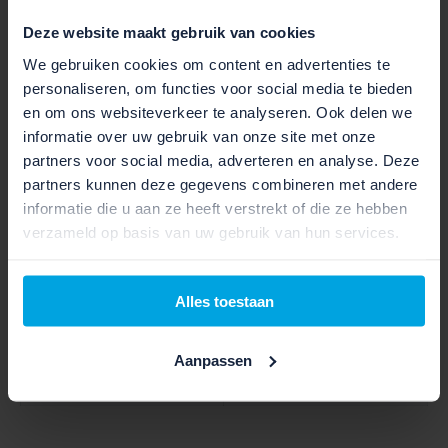
Deze website maakt gebruik van cookies
We gebruiken cookies om content en advertenties te
SCHAKELEN EN VEILIGHEID
personaliseren, om functies voor social media te bieden
en om ons websiteverkeer te analyseren. Ook delen we
Rem voor:
T535
informatie over uw gebruik van onze site met onze
partners voor social media, adverteren en analyse. Deze
Rem achter :
T535
partners kunnen deze gegevens combineren met andere
informatie die u aan ze heeft verstrekt of die ze hebben
Type versnelling :
Trekking Manual
verzameld op basis van uw gebruik van hun services.
Type shifters :
Trekking
Alles toestaan
Verlichting voor :
Mini 2
Aanpassen
Verlichting achter :
COB Line