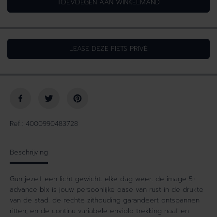
TOEVOEGEN AAN WINKELMAND
h
i
o
d
e
v
v
e
LEASE DEZE FIETS PRIVÉ
e
r
e
h
l
o
h
g
e
e
i
n
d
v
v
o
Ref.: 4000990483728
o
o
o
r
r
I
Beschrijving
I
M
M
A
Gun jezelf een licht gewicht. elke dag weer. de image 5+
A
G
advance blx is jouw persoonlijke oase van rust in de drukte
G
E
van de stad. de rechte zithouding garandeert ontspannen
E
5
ritten, en de continu variabele enviolo trekking naaf en
5
+