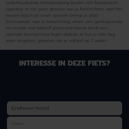
onderhoudsarme riemaandrijving bieden een fluisterzacht
+
A
rijgedrag. er zijn geen grenzen aan je fietstochten, want het
A
D
nieuwe bosch px smart systeem brengt je altijd
D
V
V
A
betrouwbaar naar je bestemming. smart: een geïntegreerde
A
N
iot-module met kalkhoff protected-functie biedt een
N
C
optimale bescherming tegen diefstal. zo kun je elke dag
C
E
weer zorgeloos genieten van je vrijheid op 2 wielen.
E
B
B
L
L
X
INTERESSE IN DEZE FIETS?
X
D
D
a
Wil je meer weten of een proefrit plannen? Laat je
a
m
gegevens achter en wij nemen contact met je op.
m
e
e
s
s
J
LOCATIE
J
e
e
t
t
g
g
r
r
e