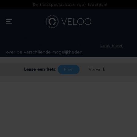
OVERSLAAN
De fietsspeciaalzaak voor iedereen!
NAAR INHOUD
Hoe wil jij je fiets leasen?
Maak hieronder een keuze en zie
direct de maandelijkse kosten* per fiets.
Lees meer
over de verschillende mogelijkheden
Lease een fiets:
Privé
Via werk
GA NAAR
PRODUCTINFOR
MATIE