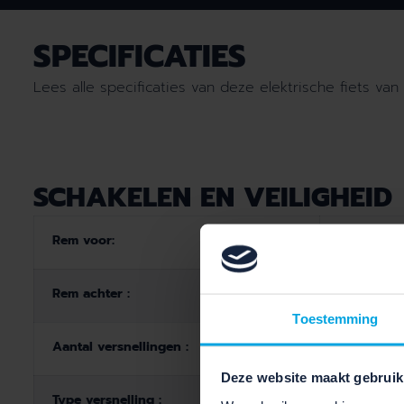
SPECIFICATIES
Lees alle specificaties van deze elektrische fiets van 
SCHAKELEN EN VEILIGHEID
Rem voor:
Hydr. Schi
Rem achter :
Hydr. Schi
Toestemming
Aantal versnellingen :
99
Deze website maakt gebruik
Type versnelling :
Trekking