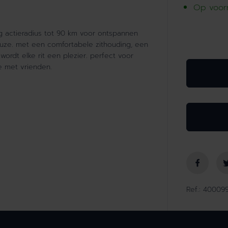
Op voorr
m
i
n
g actieradius tot 90 km voor ontspannen
d
 keuze. met een comfortabele zithouding, een
e
ordt elke rit een plezier. perfect voor
r
 met vrienden.
h
o
e
v
e
e
l
h
e
i
d
Ref.: 4000
v
o
o
r