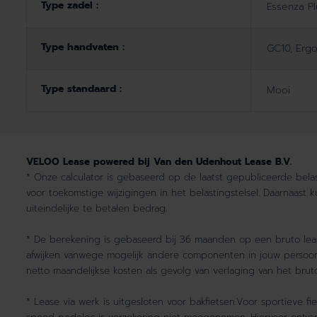
Type zadel :
Essenza Pl
Type handvaten :
GC10, Erg
Type standaard :
Mooi
VELOO Lease powered bij Van den Udenhout Lease B.V.
* Onze calculator is gebaseerd op de laatst gepubliceerde belast
voor toekomstige wijzigingen in het belastingstelsel. Daarnaast 
uiteindelijke te betalen bedrag.
* De berekening is gebaseerd bij 36 maanden op een bruto lease
afwijken vanwege mogelijk andere componenten in jouw persoonli
netto maandelijkse kosten als gevolg van verlaging van het br
* Lease via werk is uitgesloten voor bakfietsen.Voor sportieve f