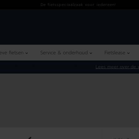
De fietsspeciaalzaak voor iedereen!
ieve fietsen
Service & onderhoud
Fietslease
irect de maandelijkse kosten* per fiets.
Lees meer over de v