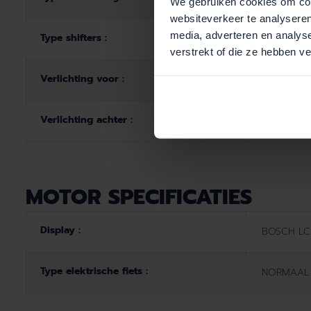
We gebruiken cookies om cont
websiteverkeer te analyseren
media, adverteren en analys
Type shifters :
Trekking, 
verstrekt of die ze hebben v
Verlichting voor :
Herrmans
Verlichting achter :
Herrmans 
MOTOR SPECIFICATIES
Display :
BOSCH LC
Type elektrische fiets :
NORMAAL