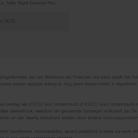
us, Selle Royal Essenza Plus
on GC10
inginformatie van het Ministerie van Financiën. Als basis wordt het hu
kunnen prijzen wijzigen zolang er nog geen leasecontract is afgesloten.
 bedrag van €137,67 (incl. onderhoud) of €120,17 (excl. onderhoud) i
jke salarisstrook, waardoor de genoemde bedragen indicatief zijn. De
utoloon en kan daarbij beïnvloed worden door andere looncomponenten
ietsen (racefietsen, mountainbikes, speed pedelecs) is lease via werk 