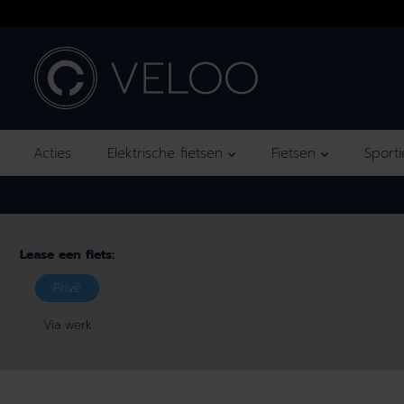
OVERSLAAN
NAAR INHOUD
Acties
Elektrische fietsen
Fietsen
Sport
Hoe wil jij je fiets leasen?
Maak hieronder een keuze en zie d
Lease een fiets:
Privé
Via werk
GA NAAR
PRODUCTINFORM
ATIE