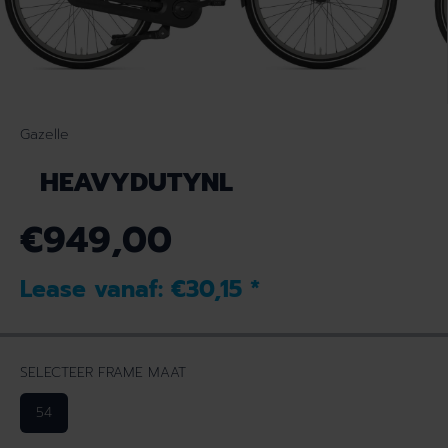
Gazelle
HEAVYDUTYNL
€949,00
N
O
Lease vanaf:
€30,15
*
R
M
A
L
SELECTEER FRAME MAAT
E
P
54
R
I