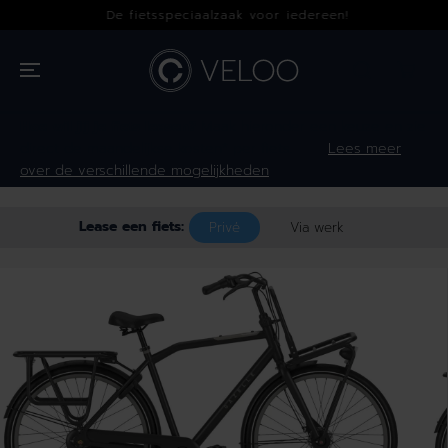
OVERSLAAN
De fietsspeciaalzaak voor iedereen!
NAAR INHOUD
Hoe wil jij je fiets leasen?
Maak hieronder een keuze en zie
direct de maandelijkse kosten* per fiets.
Lees meer
over de verschillende mogelijkheden
Lease een fiets:
Privé
Via werk
GA NAAR
PRODUCTINFOR
MATIE