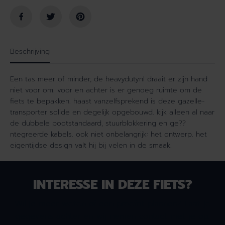
e
e
i
n
d
v
v
o
o
o
Beschrijving
o
r
r
H
Een tas meer of minder, de heavydutynl draait er zijn hand
H
e
niet voor om. voor en achter is er genoeg ruimte om de
e
a
fiets te bepakken. haast vanzelfsprekend is deze gazelle-
a
v
transporter solide en degelijk opgebouwd. kijk alleen al naar
v
y
de dubbele pootstandaard, stuurblokkering en ge??
y
D
ntegreerde kabels. ook niet onbelangrijk: het ontwerp. het
D
u
eigentijdse design valt hij bij velen in de smaak.
u
t
t
y
y
N
N
L
INTERESSE IN DEZE FIETS?
L
H
H
e
Wil je meer weten of een proefrit plannen? Laat je
e
r
gegevens achter en wij nemen contact met je op.
r
e