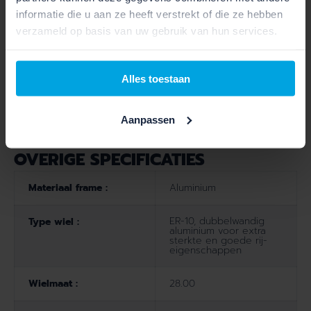
informatie die u aan ze heeft verstrekt of die ze hebben
Type shifters :
Nexus 7
verzameld op basis van uw gebruik van hun services.
Verlichting voor :
Swingo
Alles toestaan
Verlichting achter :
Riff
Aanpassen
OVERIGE SPECIFICATIES
Materiaal frame :
Aluminium
ER-10, dubbelwandig
Type wiel :
aluminium voor extra
sterkte en goede rij-
eigenschappen
Wielmaat :
28.00