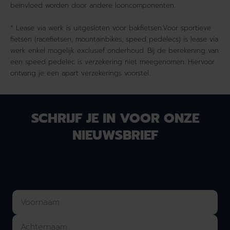
beïnvloed worden door andere looncomponenten.
* Lease via werk is uitgesloten voor bakfietsen.Voor sportieve
fietsen (racefietsen, mountainbikes, speed pedelecs) is lease via
werk enkel mogelijk exclusief onderhoud. Bij de berekening van
een speed pedelec is verzekering niet meegenomen. Hiervoor
ontvang je een apart verzekerings voorstel.
SCHRIJF JE IN VOOR ONZE
NIEUWSBRIEF
Laat je e-mailadres achter en we houden je op de
hoogte van nieuws & onze acties!