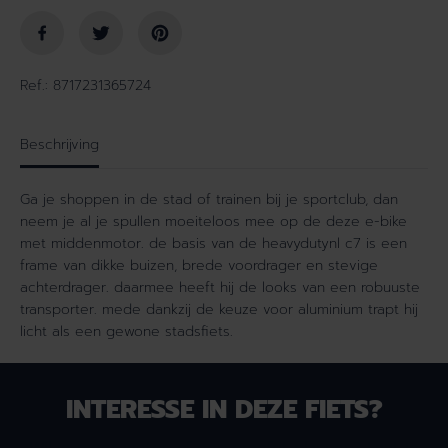
e
e
i
n
d
v
v
o
Ref.: 8717231365724
o
o
o
r
r
H
Beschrijving
H
e
e
a
Ga je shoppen in de stad of trainen bij je sportclub, dan
a
v
neem je al je spullen moeiteloos mee op de deze e-bike
v
y
met middenmotor. de basis van de heavydutynl c7 is een
y
D
frame van dikke buizen, brede voordrager en stevige
D
u
achterdrager. daarmee heeft hij de looks van een robuuste
u
t
transporter. mede dankzij de keuze voor aluminium trapt hij
t
y
licht als een gewone stadsfiets.
y
N
N
L
L
C
C
7
INTERESSE IN DEZE FIETS?
7
D
D
a
Wil je meer weten of een proefrit plannen? Laat je