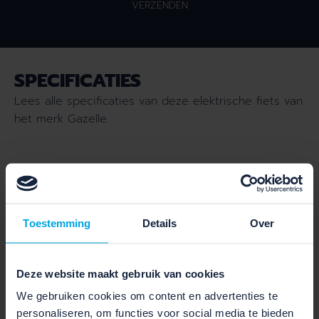
VERZENDEN
SPECIFICATIES
Lees alle specificaties van deze elektrische fiets van
het merk Gazelle.
SCHAKELEN EN VEILIGHEID
Toestemming
Details
Over
Rem voor:
HS11
Rem achter :
HS11
Deze website maakt gebruik van cookies
We gebruiken cookies om content en advertenties te
Aantal versnellingen :
7
personaliseren, om functies voor social media te bieden