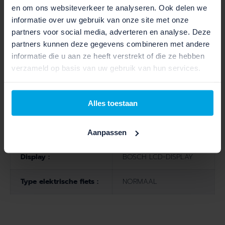
en om ons websiteverkeer te analyseren. Ook delen we
Type versnelling :
Nexus 7
informatie over uw gebruik van onze site met onze
partners voor social media, adverteren en analyse. Deze
Type shifters :
Nexus 7
partners kunnen deze gegevens combineren met andere
informatie die u aan ze heeft verstrekt of die ze hebben
Verlichting voor :
Swingo
verzameld op basis van uw gebruik van hun services.
Verlichting achter :
LS 611
Alles toestaan
MOTOR SPECIFICATIES
Aanpassen
Display :
BOSCH LCD-DISPLAY
Type elektrische fiets :
NORMAAL