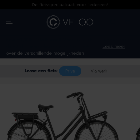
OVERSLAAN
De fietsspeciaalzaak voor iedereen!
NAAR INHOUD
Hoe wil jij je fiets leasen?
Maak hieronder een keuze en zie
direct de maandelijkse kosten* per fiets.
Lees meer
over de verschillende mogelijkheden
Lease een fiets:
Privé
Via werk
GA NAAR
PRODUCTINFOR
MATIE