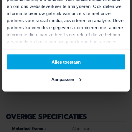
Type shifters :
Nexus 5
en om ons websiteverkeer te analyseren. Ook delen we
informatie over uw gebruik van onze site met onze
Verlichting voor :
Fendervision
partners voor social media, adverteren en analyse. Deze
partners kunnen deze gegevens combineren met andere
Verlichting achter :
Pimento
informatie die u aan ze heeft verstrekt of die ze hebben
verzameld op basis van uw gebruik van hun services.
MOTOR SPECIFICATIES
Alles toestaan
Display :
BOSCH LCD-DISPLAY
Aanpassen
Type elektrische fiets :
NORMAAL
OVERIGE SPECIFICATIES
Materiaal frame :
Aluminium