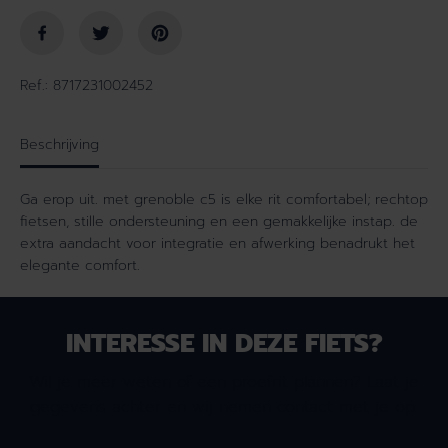
e
e
i
n
d
v
v
o
Ref.: 8717231002452
o
o
o
r
r
G
Beschrijving
G
r
r
e
Ga erop uit. met grenoble c5 is elke rit comfortabel; rechtop
e
n
fietsen, stille ondersteuning en een gemakkelijke instap. de
n
o
extra aandacht voor integratie en afwerking benadrukt het
o
b
elegante comfort.
b
l
l
e
e
C
C
5
INTERESSE IN DEZE FIETS?
5
H
H
e
Wil je meer weten of een proefrit plannen? Laat je
e
r
gegevens achter en wij nemen contact met je op.
r
e
e
n