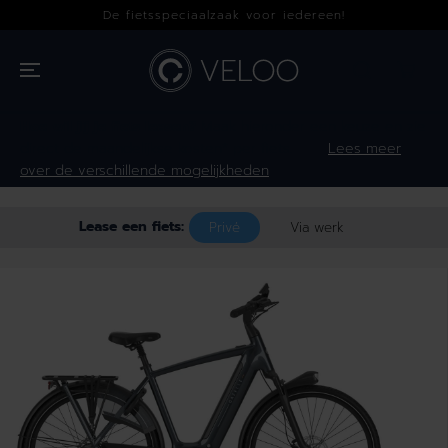
OVERSLAAN
De fietsspeciaalzaak voor iedereen!
NAAR INHOUD
Hoe wil jij je fiets leasen?
Maak hieronder een keuze en zie
direct de maandelijkse kosten* per fiets.
Lees meer
over de verschillende mogelijkheden
Lease een fiets:
Privé
Via werk
GA NAAR
PRODUCTINFOR
MATIE