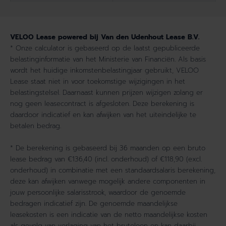
VELOO Lease powered bij Van den Udenhout Lease B.V.
* Onze calculator is gebaseerd op de laatst gepubliceerde
belastinginformatie van het Ministerie van Financiën. Als basis
wordt het huidige inkomstenbelastingjaar gebruikt, VELOO
Lease staat niet in voor toekomstige wijzigingen in het
belastingstelsel. Daarnaast kunnen prijzen wijzigen zolang er
nog geen leasecontract is afgesloten. Deze berekening is
daardoor indicatief en kan afwijken van het uiteindelijke te
betalen bedrag.
* De berekening is gebaseerd bij 36 maanden op een bruto
lease bedrag van €136,40 (incl. onderhoud) of €118,90 (excl.
onderhoud) in combinatie met een standaardsalaris berekening,
deze kan afwijken vanwege mogelijk andere componenten in
jouw persoonlijke salarisstrook, waardoor de genoemde
bedragen indicatief zijn. De genoemde maandelijkse
leasekosten is een indicatie van de netto maandelijkse kosten
als gevolg van verlaging van het brutoloon en kan daarbij