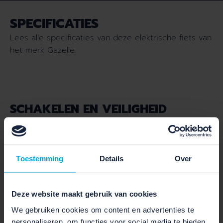
SPECIFICATIES
Lees alle specificaties van deze elektrische fiets van
het merk Gazelle.
SCHAKELEN EN VEILIGHEID
Rem voor:
HD-T280
Rem achter :
HD-T280
Toestemming
Details
Over
Aantal versnellingen :
5
Deze website maakt gebruik van cookies
Type versnelling :
Nexus 5
We gebruiken cookies om content en advertenties te
personaliseren, om functies voor social media te bieden