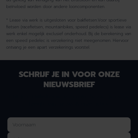
beïnvloed worden door andere looncomponenten.
* Lease via werk is uitgesloten voor bakfietsen.Voor sportieve
fietsen (racefietsen, mountainbikes, speed pedelecs) is lease via
werk enkel mogelijk exclusief onderhoud. Bij de berekening van
een speed pedelec is verzekering niet meegenomen. Hiervoor
ontvang je een apart verzekerings voorstel.
SCHRIJF JE IN VOOR ONZE
NIEUWSBRIEF
Laat je e-mailadres achter en we houden je op de
hoogte van nieuws & onze acties!