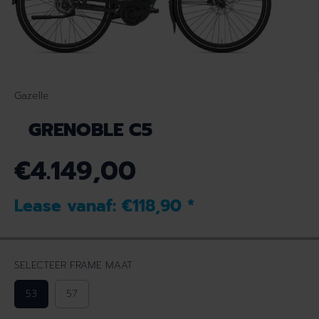
Gazelle
GRENOBLE C5
€4.149,00
N
O
Lease vanaf:
€118,90
*
R
M
A
L
SELECTEER FRAME MAAT
E
P
53
57
R
I