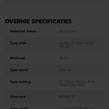
OVERIGE SPECIFICATIES
Materiaal frame :
Aluminium
Andra 29, Ryde Andra
Type wiel :
29, 26"
Wielmaat :
26.00
Type band :
Pick Up
E1, Gates Carbon Belt
Type ketting :
Drive CDX 120T
Voorvork :
MOBIE 45
On Relaxed Royal Gel,
Type zadel :