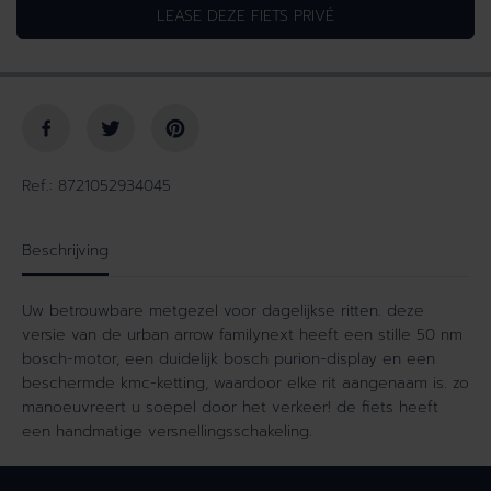
LEASE DEZE FIETS PRIVÉ
e
r
e
h
l
o
h
g
e
e
i
n
d
v
v
o
Ref.: 8721052934045
o
o
o
r
r
F
Beschrijving
F
a
a
m
Uw betrouwbare metgezel voor dagelijkse ritten. deze
m
i
versie van de urban arrow familynext heeft een stille 50 nm
i
l
bosch-motor, een duidelijk bosch purion-display en een
l
y
beschermde kmc-ketting, waardoor elke rit aangenaam is. zo
y
N
manoeuvreert u soepel door het verkeer! de fiets heeft
N
e
een handmatige versnellingsschakeling.
e
x
x
t
t
E