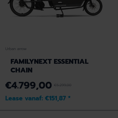
Urban arrow
FAMILYNEXT ESSENTIAL
CHAIN
€4.799,00
€5.299,00
N
V
O
E
Lease vanaf:
€151,87
*
R
R
M
K
A
O
L
O