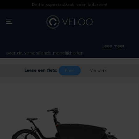
OVERSLAAN
De fietsspeciaalzaak voor iedereen!
NAAR INHOUD
Hoe wil jij je fiets leasen?
Maak hieronder een keuze en zie
direct de maandelijkse kosten* per fiets.
Lees meer
over de verschillende mogelijkheden
Lease een fiets:
Privé
Via werk
GA NAAR
PRODUCTINFOR
MATIE