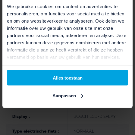
We gebruiken cookies om content en advertenties te
Aantal versnellingen :
1
personaliseren, om functies voor social media te bieden
en om ons websiteverkeer te analyseren. Ook delen we
Type versnelling :
Heavy Duty manual
informatie over uw gebruik van onze site met onze
partners voor social media, adverteren en analyse. Deze
Twist Pro - Manual,
Type shifters :
partners kunnen deze gegevens combineren met andere
EnvioloTwistPro
informatie die u aan ze heeft verstrekt of die ze hebben
verzameld op basis van uw gebruik van hun services.
Verlichting voor :
Mini E65
Verlichting achter :
Plateo XE 6v-36v
Alles toestaan
Aanpassen
MOTOR SPECIFICATIES
Display :
BOSCH LCD-DISPLAY
Type elektrische fiets :
NORMAAL