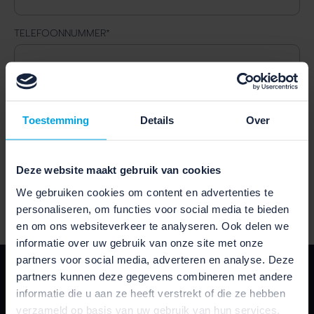
TELEFOONNUMMER
*
GESELECTEERDE FIETS
Toestemming
Details
Over
Deze website maakt gebruik van cookies
VERSTUUR
We gebruiken cookies om content en advertenties te
personaliseren, om functies voor social media te bieden
en om ons websiteverkeer te analyseren. Ook delen we
informatie over uw gebruik van onze site met onze
partners voor social media, adverteren en analyse. Deze
SCHRIJF JE IN VOOR ONZE
partners kunnen deze gegevens combineren met andere
NIEUWSBRIEF
informatie die u aan ze heeft verstrekt of die ze hebben
verzameld op basis van uw gebruik van hun services.