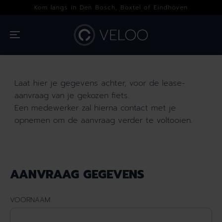
OVERSLAAN
gs in Den Bosch, Boxtel of Eindhoven
De fietss
NAAR INHOUD
Laat hier je gegevens achter, voor de lease-
aanvraag van je gekozen fiets.
Een medewerker zal hierna contact met je
opnemen om de aanvraag verder te voltooien.
AANVRAAG GEGEVENS
VOORNAAM