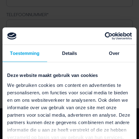
TELEFOONNUMMER
*
GESELECTEERDE FIETS
Toestemming
Details
Over
Deze website maakt gebruik van cookies
VERSTUUR
We gebruiken cookies om content en advertenties te
personaliseren, om functies voor social media te bieden
en om ons websiteverkeer te analyseren. Ook delen we
informatie over uw gebruik van onze site met onze
partners voor social media, adverteren en analyse. Deze
SCHRIJF JE IN VOOR ONZE
partners kunnen deze gegevens combineren met andere
NIEUWSBRIEF
informatie die u aan ze heeft verstrekt of die ze hebben
verzameld op basis van uw gebruik van hun services.