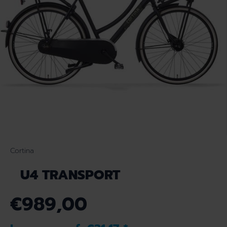
Cortina
U4 TRANSPORT
€989,00
N
O