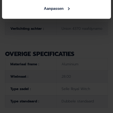
Type versnelling :
Naaf
Aanpassen
Cortina Amsterdam 18
Verlichting voor :
lux naafdynamo
Verlichting achter :
Union 4370 naafdynamo
OVERIGE SPECIFICATIES
Materiaal frame :
Aluminium
Wielmaat :
28.00
Type zadel :
Selle Royal Witch
Type standaard :
Dubbele standaard