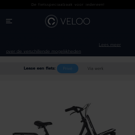
OVERSLAAN
De fietsspeciaalzaak voor iedereen!
NAAR INHOUD
Hoe wil jij je fiets leasen?
Maak hieronder een keuze en zie
direct de maandelijkse kosten* per fiets.
Lees meer
over de verschillende mogelijkheden
Lease een fiets:
Privé
Via werk
GA NAAR
PRODUCTINFOR
MATIE