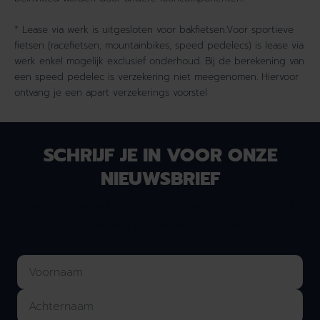
* Lease via werk is uitgesloten voor bakfietsen.Voor sportieve
fietsen (racefietsen, mountainbikes, speed pedelecs) is lease via
werk enkel mogelijk exclusief onderhoud. Bij de berekening van
een speed pedelec is verzekering niet meegenomen. Hiervoor
ontvang je een apart verzekerings voorstel
SCHRIJF JE IN VOOR ONZE
NIEUWSBRIEF
Laat je e-mailadres achter en we houden je op de
hoogte van nieuws & onze acties!