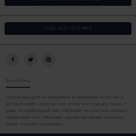
h
i
o
d
e
v
v
e
LEASE DEZE FIETS PRIVÉ
e
r
e
h
l
o
h
g
e
e
i
n
d
v
v
o
o
o
Beschrijving
o
r
r
U
Cortina transport u4 damesfiets in framemaat 57cm. kleur:
U
4
jet black matte. uitgerust met achter een shimano nexus 7-
4
T
traps versnellingsnaaf met rollerbrake en voor een shimano
T
r
naafdynamo met rollerbrake. opvallende details: aluminium
r
a
frame, stuurslot, voordrager.
a
n
n
s