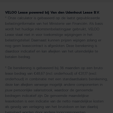
VELOO Lease powered bij Van den Udenhout Lease B.V.
* Onze calculator is gebaseerd op de laatst gepubliceerde
belastinginformatie van het Ministerie van Financiën. Als basis
wordt het huidige inkomstenbelastingjaar gebruikt, VELOO
Lease staat niet in voor toekomstige wijzigingen in het
belastingstelsel. Daarnaast kunnen prijzen wijzigen zolang er
nog geen leasecontract is afgesloten. Deze berekening is
daardoor indicatief en kan afwijken van het uiteindelijke te
betalen bedrag.
* De berekening is gebaseerd bij 36 maanden op een bruto
lease bedrag van €48,67 (incl. onderhoud) of €31,17 (excl.
onderhoud) in combinatie met een standaardsalaris berekening,
deze kan afwijken vanwege mogelijk andere componenten in
jouw persoonlijke salarisstrook, waardoor de genoemde
bedragen indicatief zijn. De genoemde maandelijkse
leasekosten is een indicatie van de netto maandelijkse kosten
als gevolg van verlaging van het brutoloon en kan daarbij
beïnvloed worden door andere looncomponenten.