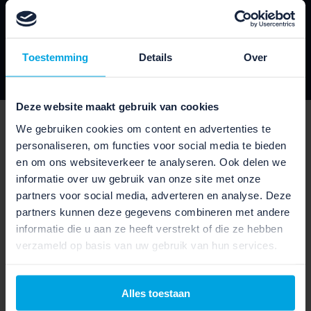
Toestemming
Details
Over
VERZENDEN
Deze website maakt gebruik van cookies
SPECIFICATIES
We gebruiken cookies om content en advertenties te
personaliseren, om functies voor social media te bieden
Lees alle specificaties van deze fiets van het merk
en om ons websiteverkeer te analyseren. Ook delen we
Cortina.
informatie over uw gebruik van onze site met onze
partners voor social media, adverteren en analyse. Deze
partners kunnen deze gegevens combineren met andere
informatie die u aan ze heeft verstrekt of die ze hebben
SCHAKELEN EN VEILIGHEID
verzameld op basis van uw gebruik van hun services.
Aantal versnellingen :
7
Alles toestaan