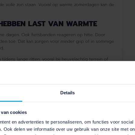
n de volle zon staan. Vooral op warme zomerdagen kan de
HEBBEN LAST VAN WARMTE
arme dagen. Ook fietsbanden reageren op hitte. Door
en toe. Dat kan zorgen voor minder grip of in sommige
d.
dens lange ritten, vooral bij heuvelachtig terrein of
 tijdelijk verminderen.
Details
 van cookies
ent en advertenties te personaliseren, om functies voor social
. Ook delen we informatie over uw gebruik van onze site met on
ETS TEGEN HITTE?