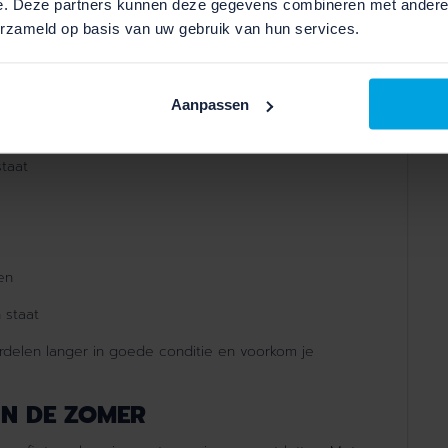
e. Deze partners kunnen deze gegevens combineren met andere i
erzameld op basis van uw gebruik van hun services.
elen veel problemen voorkomen. Zeker tijdens warme
iets te besteden.
Aanpassen
staat
ten
n staat
erdelen langer in goede conditie en voorkom je
IN DE ZOMER