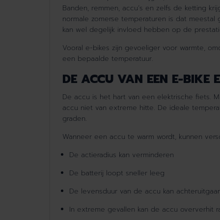
Banden, remmen, accu’s en zelfs de ketting kri
normale zomerse temperaturen is dat meestal ge
kan wel degelijk invloed hebben op de prestatie
Vooral e-bikes zijn gevoeliger voor warmte, om
een bepaalde temperatuur.
DE ACCU VAN EEN E-BIKE E
De accu is het hart van een elektrische fiets. 
accu niet van extreme hitte. De ideale tempera
graden.
Wanneer een accu te warm wordt, kunnen versc
De actieradius kan verminderen
De batterij loopt sneller leeg
De levensduur van de accu kan achteruitga
In extreme gevallen kan de accu oververhit 