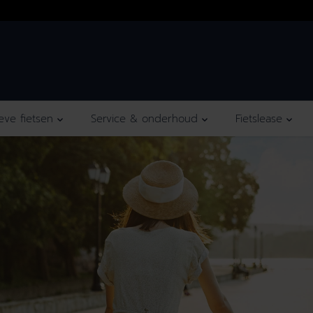
De fietsspeciaalzaak voor iedereen!
ieve fietsen
Service & onderhoud
Fietslease