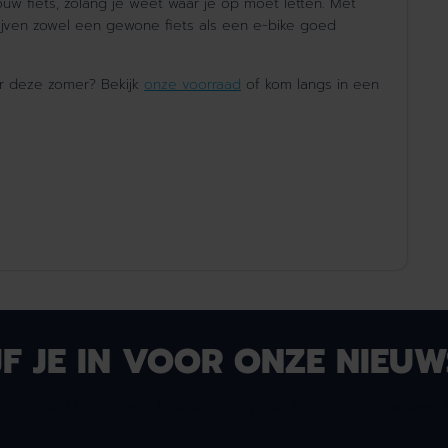
uw fiets, zolang je weet waar je op moet letten. Met
jven zowel een gewone fiets als een e-bike goed
r deze zomer
?
Bekijk
onze
voorraad
of kom langs in een
JF JE IN VOOR ONZE NIEUW
iladres achter en we houden je op de hoogte van nieuws &