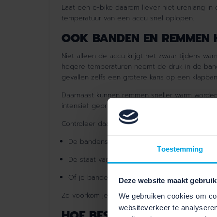
Laat een e-bike daarom liever niet urenlang i
temperatuur van een accu snel oplopen.
OOK BANDEN EN REMMEN 
Niet alleen de accu krijgt het zwaar tijdens w
hogere temperaturen neemt de druk in de band
gevallen zelfs een grotere kans op een klapban
Daarnaast kunnen remmen sneller warm worden tij
intensief gebruik. Hierdoor kunnen remprestaties
Controleer daarom regelmatig:
De bandenspanning
Toestemming
De staat van je remmen
Of je banden slijtage vertonen
Deze website maakt gebruik
Zo voorkom je verrassingen onderweg.
We gebruiken cookies om cont
websiteverkeer te analyseren
HOE BESCHERM JE JOUW FI