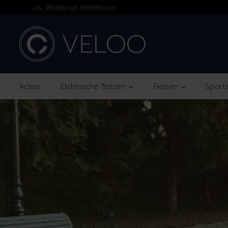
OVERSLAAN
NAAR INHOUD
Acties
Elektrische fietsen
Fietsen
Sport