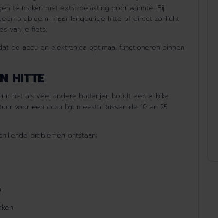
jgen te maken met extra belasting door warmte. Bij
en probleem, maar langdurige hitte of direct zonlicht
s van je fiets.
dat de accu en elektronica optimaal functioneren binnen
N HITTE
Maar net als veel andere batterijen houdt een e-bike
tuur voor een accu ligt meestal tussen de 10 en 25
hillende problemen ontstaan:
an
raken