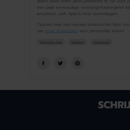
Warm weer hoeft geen probleem te zijn voor jo
een paar eenvoudige voorzorgsmaatregelen bli
presteren, zelfs tijdens hete zomerdagen.
Opzoek naar e
en
nieuwe
(elektrische)
fiets
voo
van
onze showrooms
voor persoonlijk advies.
Elektrische fiets
Mobiliteit
Onderhoud
SCHRI
Laat je e-ma