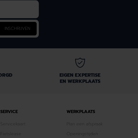
INSCHRIJVEN
ZORGD
EIGEN EXPERTISE
EN WERKPLAATS
SERVICE
WERKPLAATS
Servicekaart
Plan een afspraak
Fietslease
Openingstijden